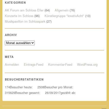
KATEGORIEN
AK Forum am Schloss Eller
(64)
Allgemein
(76)
Konzerte im Schloss
(96)
Künstlergruppe "kreativAcht"
(13)
Musikpavillon im Schlosspark
(27)
ARCHIV
Archiv
META
Anmelden
Eintrags-Feed
Kommentar-Feed
WordPress.org
BESUCHERSTATISTIKEN
174
Besucher heute:
2508
Besucher pro Monat:
315629
Besucher gesamt:
26/09/2017
gezählt ab: