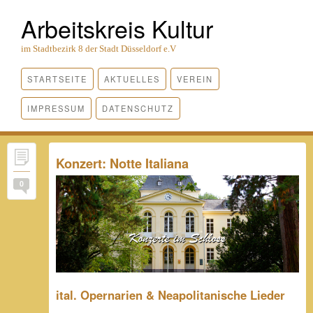
Arbeitskreis Kultur
im Stadtbezirk 8 der Stadt Düsseldorf e.V
STARTSEITE
AKTUELLES
VEREIN
IMPRESSUM
DATENSCHUTZ
Konzert: Notte Italiana
0
ital. Opernarien & Neapolitanische Lieder