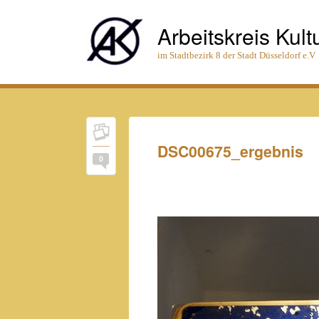
Arbeitskreis Kult
im Stadtbezirk 8 der Stadt Düsseldorf e.V
DSC00675_ergebnis
0