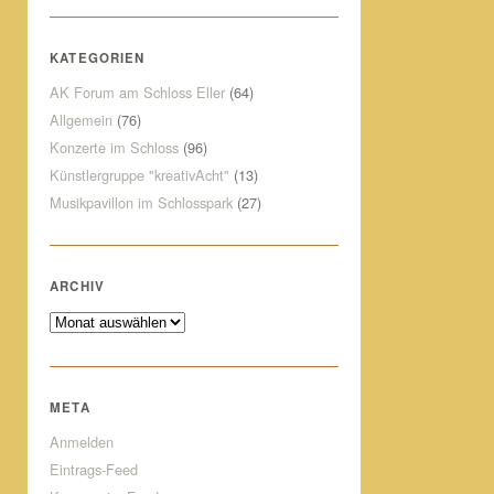
KATEGORIEN
AK Forum am Schloss Eller
(64)
Allgemein
(76)
Konzerte im Schloss
(96)
Künstlergruppe "kreativAcht"
(13)
Musikpavillon im Schlosspark
(27)
ARCHIV
Archiv
META
Anmelden
Eintrags-Feed