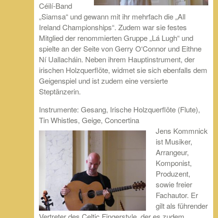
Céilí-Band
„Siamsa“ und gewann mit ihr mehrfach die „All
Ireland Championships“. Zudem war sie festes
Mitglied der renommierten Gruppe „Lá Lugh“ und
spielte an der Seite von Gerry O‘Connor und Eithne
Ní Uallacháin. Neben ihrem Hauptinstrument, der
irischen Holzquerflöte, widmet sie sich ebenfalls dem
Geigenspiel und ist zudem eine versierte
Steptänzerin.
Instrumente: Gesang, Irische Holzquerflöte (Flute),
Tin Whistles, Geige, Concertina
Jens Kommnick
ist Musiker,
Arrangeur,
Komponist,
Produzent,
sowie freier
Fachautor. Er
gilt als führender
Vertreter des Celtic Fingerstyle, der es zudem