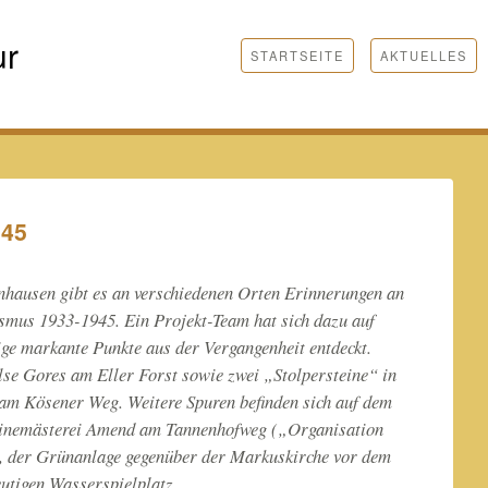
ur
STARTSEITE
AKTUELLES
945
nhausen gibt es an verschiedenen Orten Erinnerungen an
lismus 1933-1945. Ein Projekt-Team hat sich dazu auf
ge markante Punkte aus der Vergangenheit entdeckt.
Else Gores am Eller Forst sowie zwei „Stolpersteine“ in
 am Kösener Weg. Weitere Spuren befinden sich auf dem
einemästerei Amend am Tannenhofweg („Organisation
, der Grünanlage gegenüber der Markuskirche vor dem
utigen Wasserspielplatz.