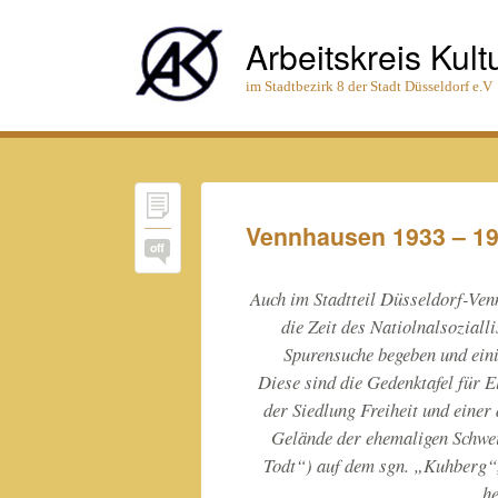
Arbeitskreis Kult
im Stadtbezirk 8 der Stadt Düsseldorf e.V
Vennhausen 1933 – 1
off
Auch im Stadtteil Düsseldorf-Ven
die Zeit des Natiolnalsozial
Spurensuche begeben und eini
Diese sind die Gedenktafel für 
der Siedlung Freiheit und einer
Gelände der ehemaligen Schw
Todt“) auf dem sgn. „Kuhberg“
he