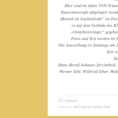
Hier sind im Jahre 1938 Trümm
Kasernenstraße abgelagert worden
Mensch im Stacheldraht“ im Foru
es auf dem Gelände des K
„Ostarbeiterlager“ gegeben
Fotos und Text werden im 
Die Ausstellung ist Sonntags am 22
Zeit v
Zu
Hans-Bernd Ashauer-Jerzimbeck, 
Werner Sehl, Wilfried Schor, Wal
17/09/2019
Kategorien
AK Forum am Schloss Eller