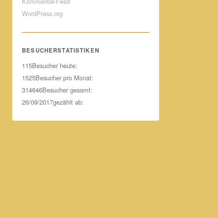
Kommentar-Feed
WordPress.org
BESUCHERSTATISTIKEN
115
Besucher heute:
1525
Besucher pro Monat:
314646
Besucher gesamt:
26/09/2017
gezählt ab: