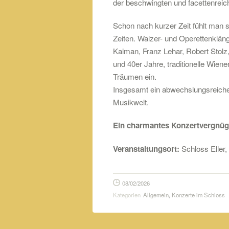
der beschwingten und facettenreic
Schon nach kurzer Zeit fühlt man s
Zeiten. Walzer- und Operettenklä
Kalman, Franz Lehar, Robert Stolz
und 40er Jahre, traditionelle Wie
Träumen ein.
Insgesamt ein abwechslungsreich
Musikwelt.
Ein charmantes Konzertvergnüg
Veranstaltungsort:
Schloss Eller,
08/02/2026
Kategorien
Allgemein
,
Konzerte im Schloss