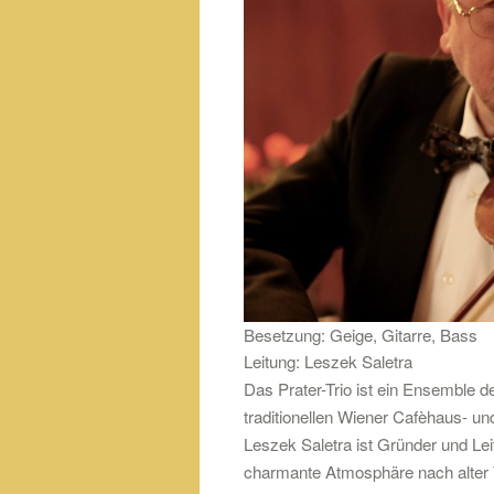
Besetzung: Geige, Gitarre, Bass
Leitung: Leszek Saletra
Das Prater-Trio ist ein Ensemble d
traditionellen Wiener Cafèhaus- un
Leszek Saletra ist Gründer und Lei
charmante Atmosphäre nach alter T