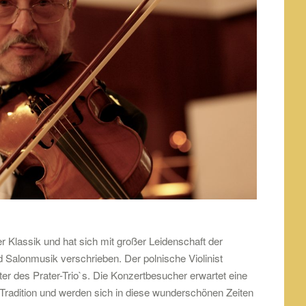
er Klassik und hat sich mit großer Leidenschaft der
d Salonmusik verschrieben. Der polnische Violinist
ter des Prater-Trio`s. Die Konzertbesucher erwartet eine
radition und werden sich in diese wunderschönen Zeiten