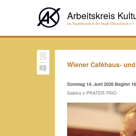
Arbeitskreis Kult
im Stadtbezirk 8 der Stadt Düsseldorf e.V
Wiener Cafèhaus- und
0
Sonntag 14. Juni 2026 Beginn 16
Saletra`s PRATER-TRIO