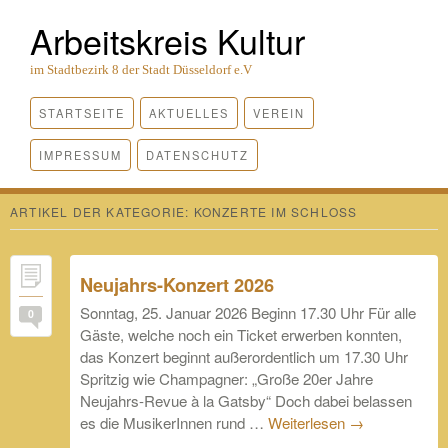
Arbeitskreis Kultur
im Stadtbezirk 8 der Stadt Düsseldorf e.V
STARTSEITE
AKTUELLES
VEREIN
IMPRESSUM
DATENSCHUTZ
ARTIKEL DER KATEGORIE:
KONZERTE IM SCHLOSS
Neujahrs-Konzert 2026
Sonntag, 25. Januar 2026 Beginn 17.30 Uhr Für alle
0
Gäste, welche noch ein Ticket erwerben konnten,
das Konzert beginnt außerordentlich um 17.30 Uhr
Spritzig wie Champagner: „Große 20er Jahre
Neujahrs-Revue à la Gatsby“ Doch dabei belassen
es die MusikerInnen rund …
Weiterlesen
→