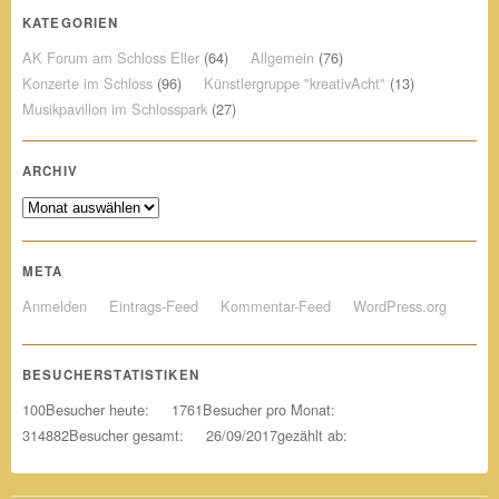
KATEGORIEN
AK Forum am Schloss Eller
(64)
Allgemein
(76)
Konzerte im Schloss
(96)
Künstlergruppe "kreativAcht"
(13)
Musikpavillon im Schlosspark
(27)
ARCHIV
Archiv
META
Anmelden
Eintrags-Feed
Kommentar-Feed
WordPress.org
BESUCHERSTATISTIKEN
100
Besucher heute:
1761
Besucher pro Monat:
314882
Besucher gesamt:
26/09/2017
gezählt ab: